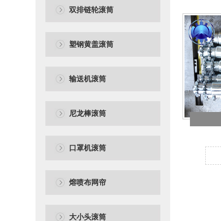
双排链轮滚筒
塑钢黄盖滚筒
输送机滚筒
尼龙棒滚筒
口罩机滚筒
熔喷布网帘
大小头滚筒