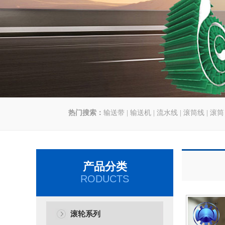
热门搜索：
输送带
|
输送机
|
流水线
|
滚筒线
|
滚筒
产品分类
RODUCTS
滚轮系列