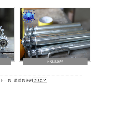
分拣线滚轮
下一页
最后页
转到