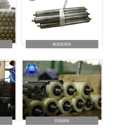
输送线滚轮
托辊滚轮