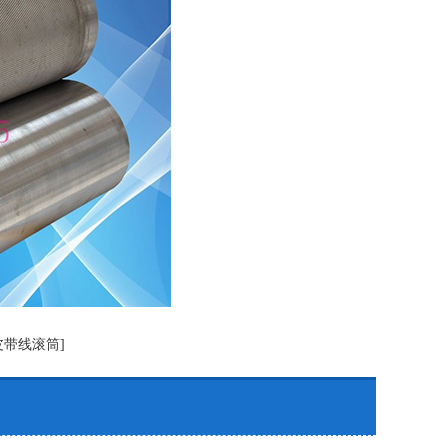
皮带线滚筒]