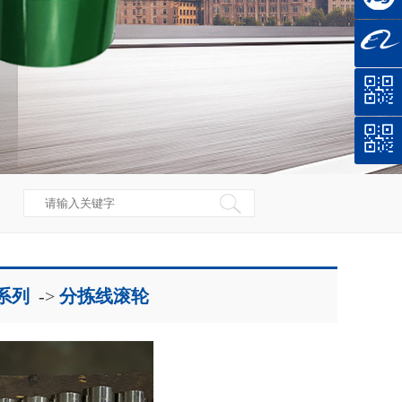
系列
->
分拣线滚轮