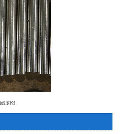
装线滚轮]