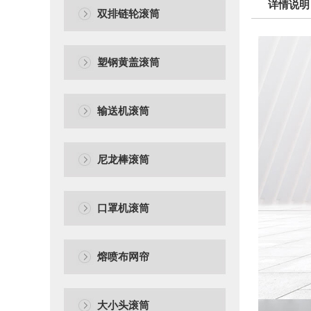
详情说明
双排链轮滚筒
塑钢黄盖滚筒
输送机滚筒
尼龙棒滚筒
口罩机滚筒
熔喷布网帘
大小头滚筒